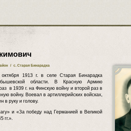
Акимович
район
/
с. Старая Бинарадка
 октября 1913 г. в селе Старая Бинарадка
йбышевской области. В Красную Армию
з в 1939 г. на Финскую войну и второй раз в
нную войну. Воевал в артиллерийских войсках,
 в руку и голову.
агу» и «За победу над Германией в Великой
 гг.».