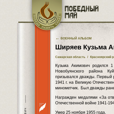
Перейти к основному содержанию
←
ВОЕННЫЙ АЛЬБОМ
Ширяев Кузьма 
Самарская область
/
Красноярский 
Кузьма Акимович родился 1
Новобуянского района Ку
призывался дважды. Первый ра
1941 г. на Великую Отечестве
минометчик. Был дважды ранен
———
Награжден медалями «За отв
Отечественной войне 1941-1945
Умер 25 ноября 1955 года.