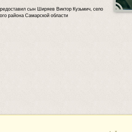
едоставил сын Ширяев Виктор Кузьмич, село
ого района Самарской области