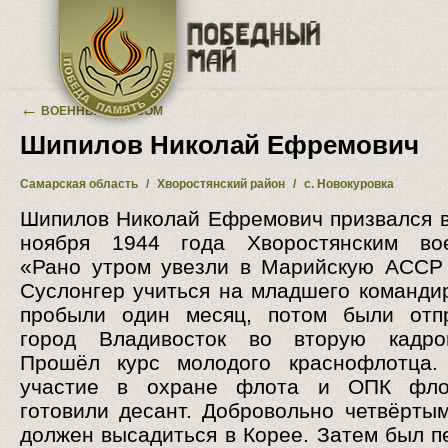
Перейти к основному содержанию
←
ВОЕННЫЙ АЛЬБОМ
Шипилов Николай Ефремович
Самарская область
/
Хворостянский район
/
с. Новокуровка
Шипилов Николай Ефремович призвался 
ноября 1944 года Хворостянским вое
«Рано утром увезли в Марийскую АССР
Суслонгер учиться на младшего команди
пробыли один месяц, потом были отп
город Владивосток во вторую кадро
Прошёл курс молодого краснофлотца.
участие в охране флота и ОПК фло
готовили десант. Добровольно четвёрты
должен высадиться в Корее. Затем был п