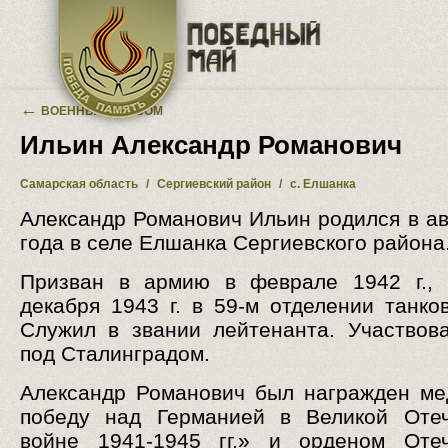
Перейти к основному содержанию
←
ВОЕННЫЙ АЛЬБОМ
Ильин Александр Романович
Самарская область
/
Сергиевский район
/
с. Елшанка
Александр Романович Ильин родился в ав
года в селе Елшанка Сергиевского района
Призван в армию в феврале 1942 г., 
декабря 1943 г. в 59-м отделении танков
Служил в звании лейтенанта. Участвов
под Сталинградом.
Александр Романович был награжден м
победу над Германией в Великой Отеч
войне 1941-1945 гг.» и орденом Отеч