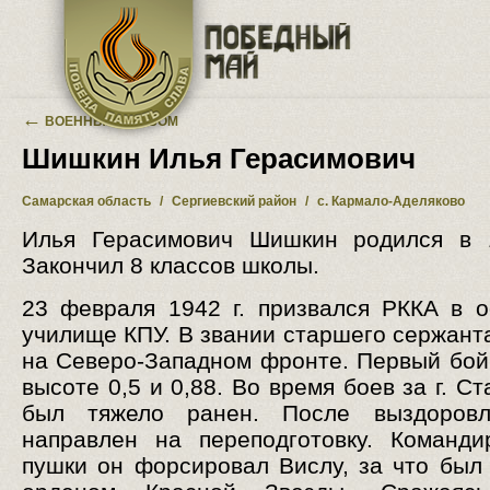
Перейти к основному содержанию
←
ВОЕННЫЙ АЛЬБОМ
Шишкин Илья Герасимович
Самарская область
/
Сергиевский район
/
с. Кармало-Аделяково
Илья Герасимович Шишкин родился в 1
Закончил 8 классов школы.
23 февраля 1942 г. призвался РККА в 
училище КПУ. В звании старшего сержант
на Северо-Западном фронте. Первый бой
высоте 0,5 и 0,88. Во время боев за г. С
был тяжело ранен. После выздоров
направлен на переподготовку. Команд
пушки он форсировал Вислу, за что был