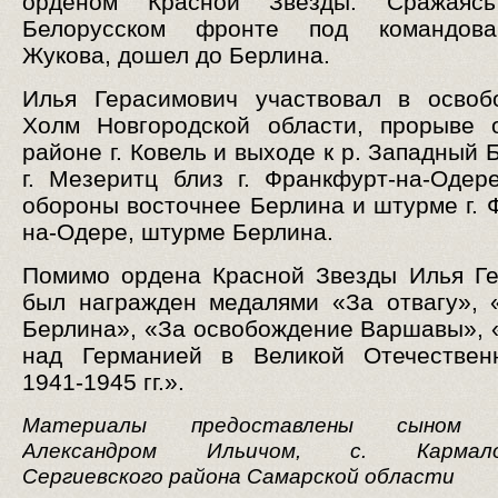
орденом Красной Звезды. Сражаяс
Белорусском фронте под командова
Жукова, дошел до Берлина.
Илья Герасимович участвовал в освоб
Холм Новгородской области, прорыве 
районе г. Ковель и выходе к р. Западный 
г. Мезеритц близ г. Франкфурт-на-Одер
обороны восточнее Берлина и штурме г. 
на-Одере, штурме Берлина.
Помимо ордена Красной Звезды Илья Г
был награжден медалями «За отвагу», 
Берлина», «За освобождение Варшавы», 
над Германией в Великой Отечествен
1941-1945 гг.».
Материалы предоставлены сыном 
Александром Ильичом, с. Кармало-
Сергиевского района Самарской области