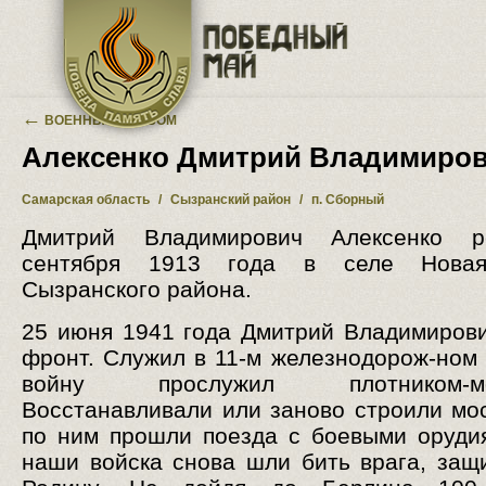
Перейти к основному содержанию
←
ВОЕННЫЙ АЛЬБОМ
Алексенко Дмитрий Владимиро
Самарская область
/
Сызранский район
/
п. Сборный
Дмитрий Владимирович Алексенко 
сентября 1913 года в селе Новая
Сызранского района.
25 июня 1941 года Дмитрий Владимиров
фронт. Служил в 11-м железнодорож-ном 
войну прослужил плотником-мос
Восстанавливали или заново строили мо
по ним прошли поезда с боевыми оруди
наши войска снова шли бить врага, за