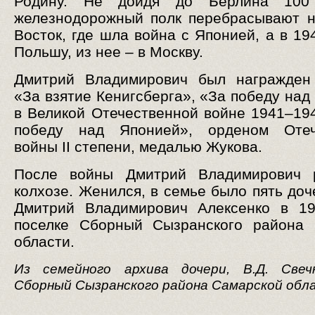
Родину. Не дойдя до Берлина 100
железнодорожный полк перебрасывают 
Восток, где шла война с Японией, а в 19
Польшу, из нее – в Москву.
Дмитрий Владимирович был награжден
«За взятие Кенигсберга», «За победу над
в Великой Отечественной войне 1941–1945
победу над Японией», орденом Отеч
войны II степени, медалью Жукова.
После войны Дмитрий Владимирович 
колхозе. Женился, в семье было пять доч
Дмитрий Владимирович Алексенко в 19
поселке Сборный Сызранского района 
области.
Из семейного архива дочери, В.Д. Свечн
Сборный Сызранского района Самарской обл