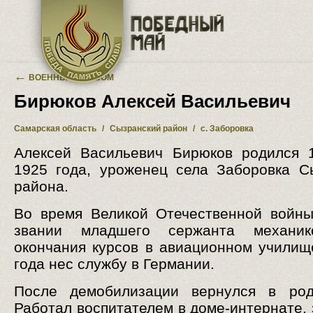
Перейти к основному содержанию
←
ВОЕННЫЙ АЛЬБОМ
Бирюков Алексей Васильевич
Самарская область
/
Сызранский район
/
с. Заборовка
Алексей Васильевич Бирюков родился 
1925 года, уроженец села Заборовка С
района.
Во время Великой Отечественной войн
звании младшего сержанта механи
окончания курсов в авиационном училищ
года нес службу в Германии.
После демобилизации вернулся в род
Работал воспитателем в доме-интернате, 