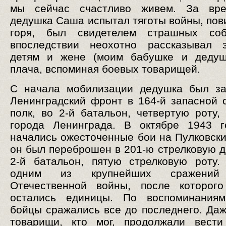
мы сейчас счастливо живем. За вр
дедушка Саша испытал тяготы войны, пов
горя, был свидетелем страшных со
впоследствии неохотно рассказывал 
детям и жене (моим бабушке и дедушк
плача, вспоминая боевых товарищей.
С начала мобилизации дедушка был за
Ленинградский фронт в 164-й запасной 
полк, во 2-й батальон, четвертую роту,
города Ленинграда. В октябре 1943 г
начались ожесточенные бои на Пулковски
он был переброшен в 201-ю стрелковую д
2-й батальон, пятую стрелковую роту
одним из крупнейших сражений
Отечественной войны, после которог
остались единицы. По воспоминаниям
бойцы сражались все до последнего. Да
товарищи, кто мог, продолжали вести