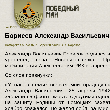
Перейти к основному содержанию
←
ВОЕННЫЙ АЛЬБОМ
Борисов Александр Васильевич
Самарская область
/
Борский район
/
с. Борское
Александр Васильевич Борисов родился в 
уроженец села Новониколаевка. П
мобилизации Алексеевским РВК в апреле 
Со слов правнучки:
«У нас в семье воевал мой прадедушк
Александр Васильевич. 25 апреля 194
забрали на фронт вместе с другими одно
на защиту Родины от немецких захват
храбро сражался, не жалея себя, за Мир,