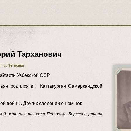
орий Тарханович
/
с. Петровка
 области Узбекской ССР
ьян родился в г. Каттакурган Самаркандской
ой войны. Других сведений о нем нет.
иной, жительницы села Петровка Борского района