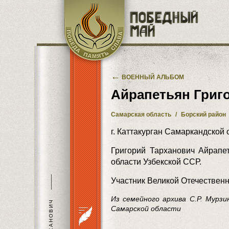
Перейти к основному содержанию
←
ВОЕННЫЙ АЛЬБОМ
Айрапетьян Григ
Самарская область
/
Борский район
г. Каттакурган Самаркандской
Григорий Тарханович Айрапет
области Узбекской ССР.
———
Участник Великой Отечественн
Из семейного архива С.Р. Мурз
Самарской области