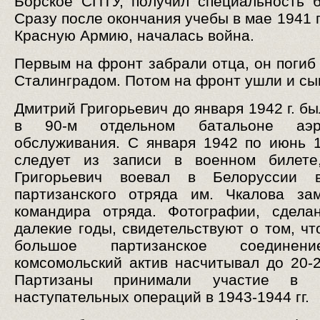
Борское СПТУ, получил специальность б
Сразу после окончания учебы в мае 1941 г
Красную Армию, началась война.
Первым на фронт забрали отца, он погиб 
Сталинградом. Потом на фронт ушли и сы
Дмитрий Григорьевич до января 1942 г. б
в 90-м отдельном батальоне аэро
обслуживания. С января 1942 по июнь 19
следует из записи в военном билете
Григорьевич воевал в Белоруссии 
партизанского отряда им. Чкалова за
командира отряда. Фотографии, сдела
далекие годы, свидетельствуют о том, чт
большое партизанское соединен
комсомольский актив насчитывал до 20-2
Партизаны принимали участие в п
наступательных операций в 1943-1944 гг.