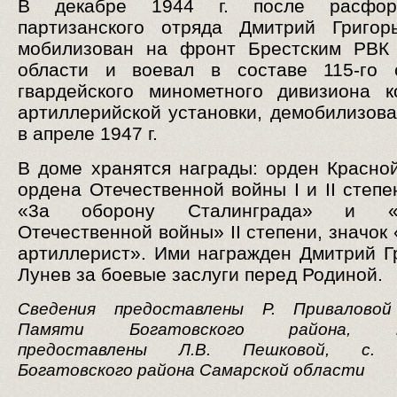
В декабре 1944 г. после расформ
партизанского отряда Дмитрий Григор
мобилизован на фронт Брестским РВК 
области и воевал в составе 115-го о
гвардейского минометного дивизиона 
артиллерийской установки, демобилизова
в апреле 1947 г.
В доме хранятся награды: орден Красно
ордена Отечественной войны I и II степе
«3а оборону Сталинграда» и «П
Отечественной войны» II степени, значок
артиллерист». Ими награжден Дмитрий Г
Лунев за боевые заслуги перед Родиной.
Сведения предоставлены Р. Привалово
Памяти Богатовского района, м
предоставлены Л.В. Пешковой, с. 
Богатовского района Самарской области