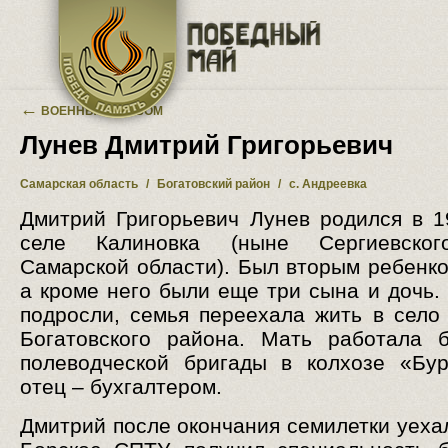
Перейти к основному содержанию
←
ВОЕННЫЙ АЛЬБОМ
Лунев Дмитрий Григорьевич
Самарская область
/
Богатовский район
/
с. Андреевка
Дмитрий Григорьевич Лунев родился в 1
селе Калиновка (ныне Сергиевско
Самарской области). Был вторым ребенко
а кроме него были еще три сына и дочь. 
подросли, семья переехала жить в село
Богатовского района. Мать работала 
полеводческой бригады в колхозе «Бур
отец – бухгалтером.
Дмитрий после окончания семилетки уехал