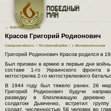
Перейти к основному содержанию
←
ВОЕННЫЙ АЛЬБОМ
Красов Григорий Родионович
Самарская область
/
Пестравский район
/
с. Малоархангельское
Григорий Родионович Красов родился в 19
Был призван в армию в первые дни войны
составе 1-го Украинского фронта в
мотострелка 2-го мотострелкового баталь
В 1944 году был тяжело ранен. 26 мар
Григорий Родионович будучи напра
разведку в близлежащую деревню 
солдатом Дымченко, встретил группу
солдат, численностью 56 человек во глав