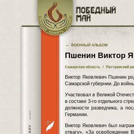
Перейти к основному содержанию
←
ВОЕННЫЙ АЛЬБОМ
Пшенин Виктор Я
Самарская область
/
Пестравский р
Виктор Яковлевич Пшенин род
Самарской губернии. До войны
Участвовал в Великой Отечеств
в составе 3-го отдельного стр
должности разведчика, а по
———
Германии.
Виктор Яковлевич был награ
отвагу», «За освобождение 