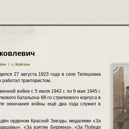
ковлевич
айон
/
с. Майское
ился 27 августа 1923 года в селе Телешовка
 работал трактористом.
енной войне с 5 июля 1942 г. по 9 мая 1945 г.
елкового батальона 68-го стрелкового корпуса в
сле окончания войны ещё два года служил в
ждён орденом Красной Звезды, медалями «За
Варшавы», «За взятие Берлина», «За Победу