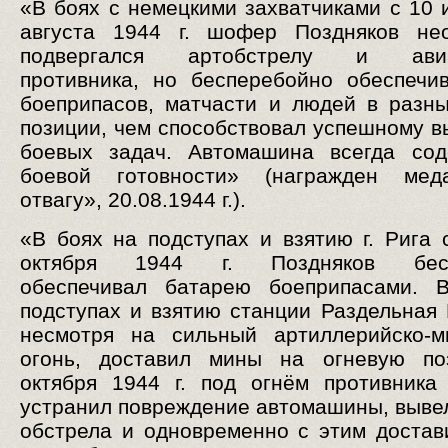
«В боях с немецкими захватчиками с 10 
августа 1944 г. шофер Поздняков нео
подвергался артобстрелу и авиа
противника, но бесперебойно обеспечи
боеприпасов, матчасти и людей в разн
позиции, чем способствовал успешному 
боевых задач. Автомашина всегда сод
боевой готовности» (награжден ме
отвагу», 20.08.1944 г.).
«В боях на подступах и взятию г. Рига 
октября 1944 г. Поздняков бесп
обеспечивал батарею боеприпасами. 
подступах и взятию станции Раздельная 
несмотря на сильный артиллерийско-м
огонь, доставил мины на огневую по
октября 1944 г. под огнём противника
устранил повреждение автомашины, вывел
обстрела и одновременно с этим достав