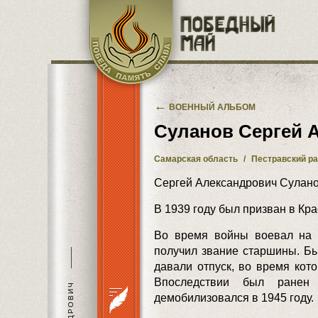
Перейти к основному содержанию
←
ВОЕННЫЙ АЛЬБОМ
Суланов Сергей 
Самарская область
/
Пестравский р
Сергей Александрович Суланов
В 1939 году был призван в Кр
Во время войны воевал на 
получил звание старшины. Бы
———
давали отпуск, во время кот
Впоследствии был ранен
демобилизовался в 1945 году.