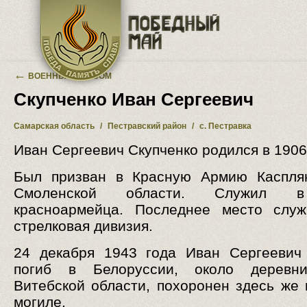
Перейти к основному содержанию
←
ВОЕННЫЙ АЛЬБОМ
Скупченко Иван Сергеевич
Самарская область
/
Пестравский район
/
с. Пестравка
Иван Сергеевич Скупченко родился в 1906 
Был призван в Красную Армию Каспля
Смоленской области. Служил 
красноармейца. Последнее место слу
стрелковая дивизия.
24 декабря 1943 года Иван Сергеевич
погиб в Белоруссии, около деревн
Витебской области, похоронен здесь же 
могиле.