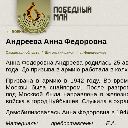
Перейти к основному содержанию
←
ВОЕННЫЙ АЛЬБОМ
Андреева Анна Федоровна
Самарская область
/
Шигонский район
/
с. Новодевичье
Анна Федоровна Андреева родилась 25 ав
года. До призыва в армию работала в колх
Призвана в армию в 1942 году. Во вре
Москвы была снайпером. После разгро
под Москвой была направлена в желез
войска в город Куйбышев. Служила в охра
Демобилизовалась Анна Федоровна в 1946
Материалы предоставлены Е.А. Ва