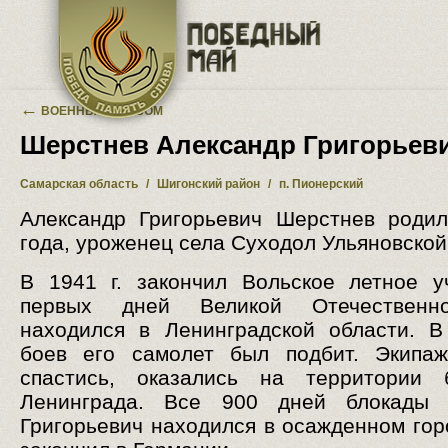
Перейти к основному содержанию
←
ВОЕННЫЙ АЛЬБОМ
Шерстнев Александр Григорьев
Самарская область
/
Шигонский район
/
п. Пионерский
Александр Григорьевич Шерстнев роди
года, уроженец села Суходол Ульяновской
В 1941 г. закончил Вольское летное 
первых дней Великой Отечественн
находился в Ленинградской области. 
боев его самолет был подбит. Экипаж
спастись, оказались на территории б
Ленинграда. Все 900 дней блокады 
Григорьевич находился в осажденном гор