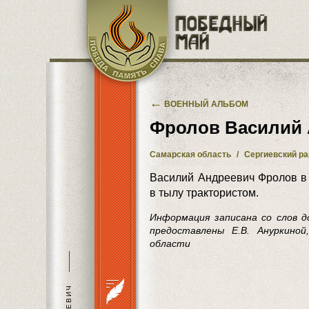
Перейти к основному содержанию
←
ВОЕННЫЙ АЛЬБОМ
Фролов Василий
Самарская область
/
Сергиевский р
Василий Андреевич Фролов в 
в тылу трактористом.
Информация записана со слов 
предоставлены Е.В. Ануркиной
области
———