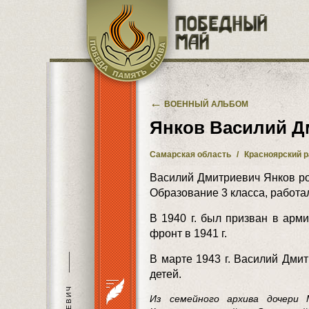
Перейти к основному содержанию
←
ВОЕННЫЙ АЛЬБОМ
Янков Василий Д
Самарская область
/
Красноярский 
Василий Дмитриевич Янков ро
Образование 3 класса, работа
В 1940 г. был призван в арм
фронт в 1941 г.
———
В марте 1943 г. Василий Дмит
детей.
Из семейного архива дочери 