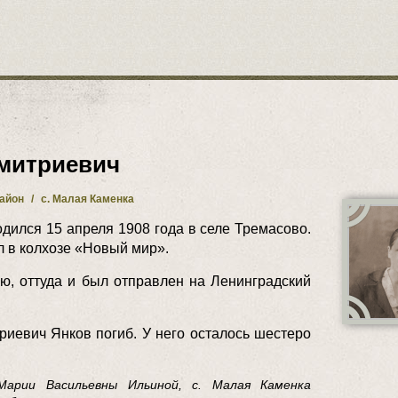
митриевич
район
/
с. Малая Каменка
дился 15 апреля 1908 года в селе Тремасово.
л в колхозе «Новый мир».
ию, оттуда и был отправлен на Ленинградский
риевич Янков погиб. У него осталось шестеро
Марии Васильевны Ильиной, с. Малая Каменка