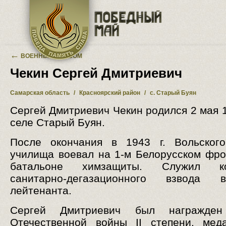
Перейти к основному содержанию
←
ВОЕННЫЙ АЛЬБОМ
Чекин Сергей Дмитриевич
Самарская область
/
Красноярский район
/
с. Старый Буян
Сергей Дмитриевич Чекин родился 2 мая 1
селе Старый Буян.
После окончания в 1943 г. Вольского
училища воевал на 1-м Белорусском фро
батальоне химзащиты. Служил ко
санитарно-дегазационного взвода
лейтенанта.
Сергей Дмитриевич был награжден
Отечественной войны II степени, мед