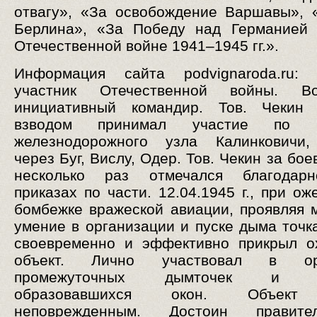
отвагу», «За освобождение Варшавы», 
Берлина», «За Победу над Германией 
Отечественной войне 1941–1945 гг.».
Информация сайта podvignaroda.ru: 
участник Отечественной войны. В
инициативный командир. Тов. Чекин
взводом принимал участие по п
железнодорожного узла Калинковичи,
через Буг, Вислу, Одер. Тов. Чекин за бо
несколько раз отмечался благодар
приказах по части. 12.04.1945 г., при о
бомбежке вражеской авиации, проявляя 
умение в организации и пуске дыма точк
своевременно и эффективно прикрыл о
объект. Лично участвовал в орг
промежуточных дымточек и пр
образовавшихся окон. Объект
неповрежденным. Достоин правител