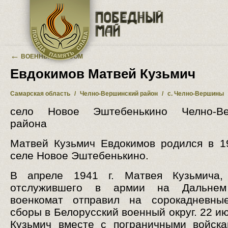
Перейти к основному содержанию
←
ВОЕННЫЙ АЛЬБОМ
Евдокимов Матвей Кузьмич
Самарская область
/
Челно-Вершинский район
/
с. Челно-Вершины
село Новое Эштебенькино Челно-Ве
района
Матвей Кузьмич Евдокимов родился в 1
селе Новое Эштебенькино.
В апреле 1941 г. Матвея Кузьмича,
отслужившего в армии на Дальнем
военкомат отправил на сорокадневны
сборы в Белорусский военный округ. 22 и
Кузьмич вместе с пограничными войск