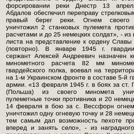
форсировании реки Днестр 13 апрел
Абдалов обеспечил переправу стрелковы
правый берег реки. Огнем своего
уничтожил 2 станковых пулемета проти
расчетами и до 25 немецких солдат», - из
листа на представление к ордену Славы I
(повторно). В январе 1945 г. гварди
сержант Алексей Андреевич назначен 
минометного расчета 82 мм миноме
гвардейского полка, воевал на террито
на 1-м Украинском фронте в составе 5-й 
армии. «13 февраля 1945 г. в боях за ст.
(Польша) из своего миномета уни
пулеметные точки противника и 20 немецк
14 февраля в бою за с. Вессфорн огне
уничтожил одну огневую точку и 28 немец
тем самым дал возможность пехоте пр
вперед и занять село», - из наградног