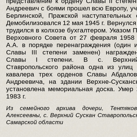
представление к ордену Славы II степен
Андреевич с боями прошел всю Европу, уч
Берлинской, Пражской наступательных 
Демобилизовался 12 мая 1945 г. Вернулся
трудился в колхозе бухгалтером. Указом 
Верховного Совета от 27 февраля 1958 
А.А. в порядке перенаграждения (один 
Славы III степени заменен) награжде
Славы I степени. В с. Верхни
Ставропольского района одна из улиц
кавалера трех орденов Славы Абдалов
Андреевича, на здании Верхне-Сускан
установлена мемориальная доска. Умер 
1983 г.
Из семейного архива дочери, Тентяко
Алексеевны, с. Верхний Сускан Ставропольс
Самарской области