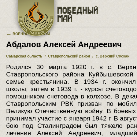
Перейти к основному содержанию
←
ВОЕННЫЙ АЛЬБОМ
Абдалов Алексей Андреевич
Самарская область
/
Ставропольский район
/
с. Верхний Сускан
Родился 30 марта 1920 г. в с. Верхн
Ставропольского района Куйбышевской
семье крестьянина. В 1934 г. окончи
школы, затем в 1939 г. - курсы счетовод
помощником счетовода в колхозе. В декаб
Ставропольским РВК призван по мобил
Великую Отечественную войну. В боевых
принимал участие с января 1942 г. В август
бою под Сталинградом был тяжело ран
лечения Алексей Андреевич, младший