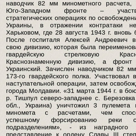
наводчик 82 мм минометного расчета,
Юго-Западном фронте – участ
стратегических операциях по освобожден
Украины, в отражении контратаки н
Харьковом, где 28 августа 1943 г. вновь
После госпиталя Алексей Андреевич в
свою дивизию, которая была переименов
гвардейскую стрелковую Красно
Краснознаменную дивизию, а фрон
Украинский. Зачислен наводчиком 82 м
173-го гвардейского полка. Участвовал 
наступательной операции, затем освобож
города Молдавии. «31 марта 1944 г. в бо
р. Тишпул северо-западнее с. Березовка
обл., Украина) уничтожил 3 пулемета
миномета с расчетами, чем спосо
успешному форсированию реки ст
подразделениям», - из наградного
представление к ордену Славы III сте