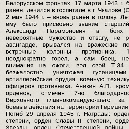
Белорусском фронтах. 17 марта 1943 г. 
ранен, лечился в госпитале в г. Чкалове (
2 мая 1944 г. – вновь ранен в голову. Ле
ему было присвоено звание старший
Александр Парамонович в боях 
невероятные мужество и отвагу, не р
авангарде, врывался на вражеские по
встречные колонны противника. 
неоднократно горел, а сам боец, н
внимания на ожоги, вел свой Т-34 
безжалостно уничтожая гусеницам
артиллерийские орудия, военную технику
офицеров противника. Аникин А.П., кро
орденов, отмечен 7-ю благодарно
Верховного главнокомандую-щего за
боевые действия на территории Германии
Погиб 29 апреля 1945 г. Награды: орде
степени, орден Славы III степени, орд
Звезды, орден Отечественной войны I