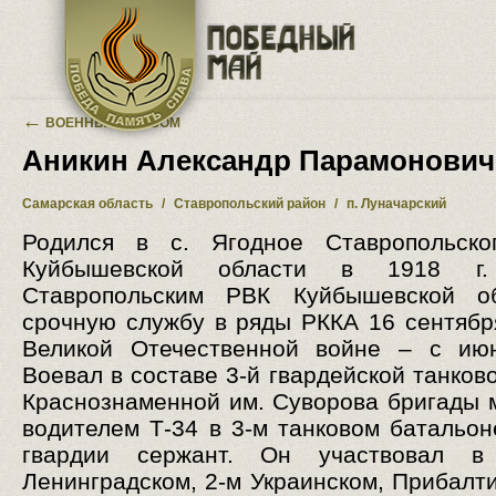
Перейти к основному содержанию
←
ВОЕННЫЙ АЛЬБОМ
Аникин Александр Парамонович
Самарская область
/
Ставропольский район
/
п. Луначарский
Родился в с. Ягодное Ставропольско
Куйбышевской области в 1918 г.
Ставропольским РВК Куйбышевской о
срочную службу в ряды РККА 16 сентября
Великой Отечественной войне – с июн
Воевал в составе 3-й гвардейской танков
Краснознаменной им. Суворова бригады 
водителем Т-34 в 3-м танковом батальон
гвардии сержант. Он участвовал 
Ленинградском, 2-м Украинском, Прибалти