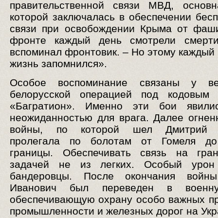
правительственной связи МВД, основн
которой заключалась в обеспечении бес
связи при освобождении Крыма от фаш
фронте каждый день смотрели смерти
вспоминал фронтовик. – Но этому каждый 
жизнь запомнился».
Особое воспоминание связаны у в
белорусской операцией под кодовым 
«Багратион». Именно эти бои явили
неожиданностью для врага. Далее огнен
войны, по которой шел Дмитрий И
пролегала по болотам от Гомеля до
границы. Обеспечивать связь на гра
задачей не из легких. Особый урон
бандеровцы. После окончания войн
Иванович был переведен в военну
обеспечивающую охрану особо важных п
промышленности и железных дорог на Укр