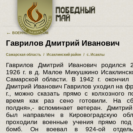
Перейти к основному содержанию
←
ВОЕННЫЙ АЛЬБОМ
Гаврилов Дмитрий Иванович
Самарская область
/
Исаклинский район
/
с. Исаклы
Гаврилов Дмитрий Иванович родился 2
1926 г. в д. Малое Микушкино Исаклинск
Самарской области. В 1942 г. окончил 
Дмитрий Иванович Гаврилов уходил на фр
г., можно сказать прямо с колхозного п
время как раз сено готовили. На с
полдня»,- вспоминает ветеран. Дмитри
был направлен в Кировоградскую обл
проходили военные учения прямо под
бомб. Он воевал в 924-ой отдель