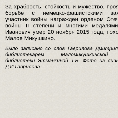
За храбрость, стойкость и мужество, про
борьбе с немецко-фашистскими зах
участник войны награжден орденом Оте
войны II степени и многими медалями
Иванович умер 20 ноября 2015 года, похо
Малое Микушкино.
Было записано со слов Гаврилова Дмитрия
библиотекарем Маломикушкинской 
библиотеки Ятманкиной Т.В. Фото из личн
Д.И.Гаврилова