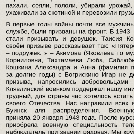
пахали, сеяли, пололи, убирали урожай,
ухаживали за скотиной и перевозили груз
В первые годы войны почти все мужчины
службе, были призваны на фронт. В 1943 
стали призывать и девушек. Таисия К
своём призыве рассказывает так: «Пятер
– подружек: я – Акимова (Яковлева по му
Корниловна, Тахтамаева Люба, Саблюб
Кошкина Александра и Анна (фамилия 
за долгие годы) с Богрискино Игар не 
призыва, напросились добровольцами 
Клявлинский военком поддержал нашу ини
трудный, для страны час хотелось встать
своего Отечества. Нас направили всех в
Буинск для распределения. Военну
приняла 20 января 1943 года. После курс
приобрела военную специальность тел
наблюдатель при звании рядовая. Мы кру