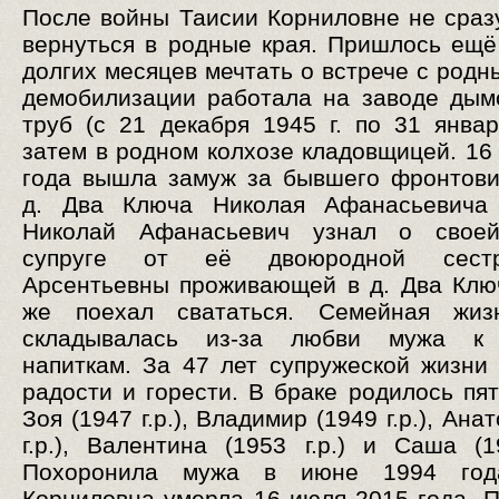
После войны Таисии Корниловне не сраз
вернуться в родные края. Пришлось ещё
долгих месяцев мечтать о встрече с родн
демобилизации работала на заводе ды
труб (с 21 декабря 1945 г. по 31 января
затем в родном колхозе кладовщицей. 16
года вышла замуж за бывшего фронтови
д. Два Ключа Николая Афанасьевича 
Николай Афанасьевич узнал о свое
супруге от её двоюродной сес
Арсентьевны проживающей в д. Два Клю
же поехал свататься. Семейная жиз
складывалась из-за любви мужа к
напиткам. За 47 лет супружеской жизни
радости и горести. В браке родилось пят
Зоя (1947 г.р.), Владимир (1949 г.р.), Ана
г.р.), Валентина (1953 г.р.) и Саша (19
Похоронила мужа в июне 1994 год