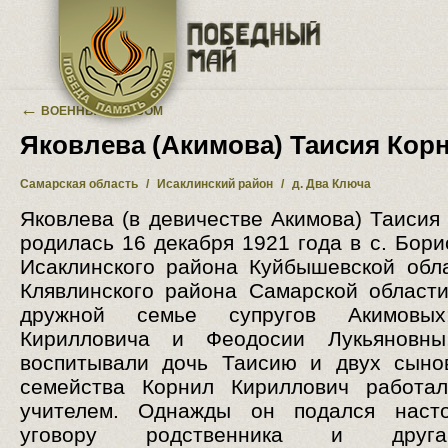
Перейти к основному содержанию
←
ВОЕННЫЙ АЛЬБОМ
Яковлева (Акимова) Таисия Кор
Самарская область
/
Исаклинский район
/
д. Два Ключа
Яковлева (в девичестве Акимова) Таисия
родилась 16 декабря 1921 года в с. Бори
Исаклинского района Куйбышевской обл
Клявлинского района Самарской области
дружной семье супругов Акимовых
Кирилловича и Феодосии Лукьяновны
воспитывали дочь Таисию и двух сыно
семейства Корнил Кириллович работал
учителем. Однажды он подался насто
уговору родственника и друг