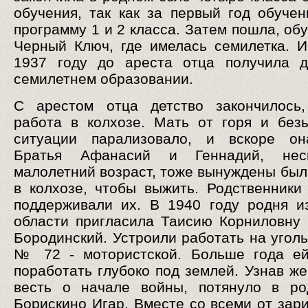
обучения, так как за первый год обуче
программу 1 и 2 класса. Затем пошла, обу
Черный Ключ, где имелась семилетка. И
1937 году до ареста отца получила д
семилетнем образовании.
С арестом отца детство закончилось,
работа в колхозе. Мать от горя и без
ситуации парализовало, и вскоре он
Братья Афанасий и Геннадий, нес
малолетний возраст, тоже вынуждены был
в колхозе, чтобы выжить. Родственники 
поддерживали их. В 1940 году родня и
области пригласила Таисию Корниловну к
Бородинский. Устроили работать на угол
№ 72 - мотористской. Больше года ей
поработать глубоко под землей. Узнав ж
весть о начале войны, потянуло в ро
Борискино Игар. Вместе со всеми от зари