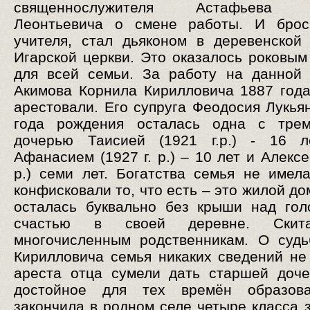
священнослужителя Астафьева 
Леонтьевича о смене работы. И брос
учителя, стал дьяконом в деревенской
Игарской церкви. Это оказалось роковы
для всей семьи. За работу на данной
Акимова Корнила Кирилловича 1887 год
арестовали. Его супруга Феодосия Лукья
года рождения осталась одна с трем
дочерью Таисией (1921 г.р.) - 16 л
Афанасием (1927 г. р.) – 10 лет и Алексе
р.) семи лет. Богатства семья не имел
конфисковали то, что есть – это жилой д
осталась буквально без крыши над гол
счастью в своей деревне. Скит
многочисленным родственникам. О суд
Кирилловича семья никаких сведений не
ареста отца сумели дать старшей доч
достойное для тех времён образов
закончила в родном селе четыре класса з