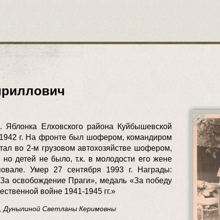
ириллович
с. Яблонка Елховского района Куйбышевской
 1942 г. На фронте был шофером, командиром
тал во 2-м грузовом автохозяйстве шофером,
 но детей не было, т.к. в молодости его жене
овале. Умер 27 сентября 1993 г. Награды:
«За освобождение Праги», медаль «За победу
ественной войне 1941-1945 гг.»
ы, Дунылиной Светланы Керимовны