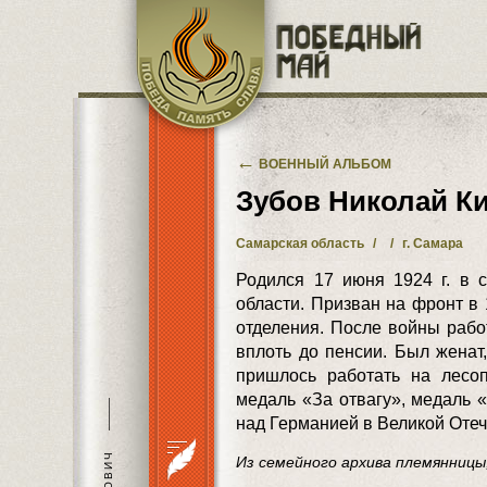
Перейти к основному содержанию
←
ВОЕННЫЙ АЛЬБОМ
Зубов Николай К
Самарская область
/
/
г. Самара
Родился 17 июня 1924 г. в 
области. Призван на фронт в
отделения. После войны рабо
вплоть до пенсии. Был женат,
пришлось работать на лесоп
медаль «За отвагу», медаль 
———
над Германией в Великой Отеч
Из семейного архива племянниц