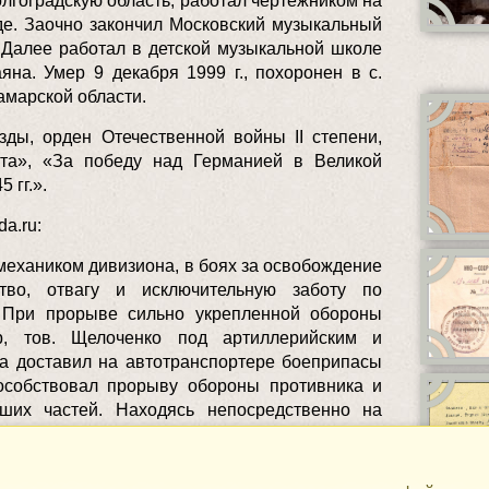
Волгоградскую область, работал чертежником на
е. Заочно закончил Московский музыкальный
. Далее работал в детской музыкальной школе
яна. Умер 9 декабря 1999 г., похоронен в с.
амарской области.
ды, орден Отечественной войны II степени,
та», «За победу над Германией в Великой
 гг.».
a.ru:
механиком дивизиона, в боях за освобождение
тво, отвагу и исключительную заботу по
. При прорыве сильно укрепленной обороны
р, тов. Щелоченко под артиллерийским и
а доставил на автотранспортере боеприпасы
особствовал прорыву обороны противника и
их частей. Находясь непосредственно на
оченко производил ремонт автомашин. Все
евременному предупредительному ремонту,
 исправности, и дивизион никогда не имел