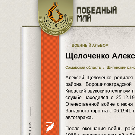
Перейти к основному содержанию
←
ВОЕННЫЙ АЛЬБОМ
Щелоченко Алек
Самарская область
/
Шигонский рай
Алексей Щелоченко родился 1
района Ворошиловградской 
Киевский звукокинотехникум п
службе находился с 25.12.19
Отечественной войне с июня 1
———
Западного фронта с 06.1941 г.
автогаража.
После окончания войны рабо