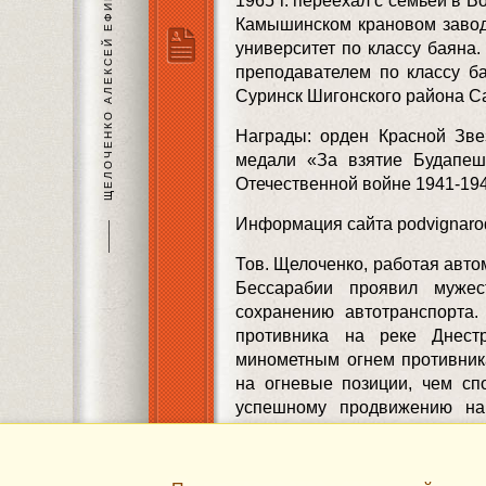
ЩЕЛОЧЕНКО АЛЕКСЕЙ ЕФИМОВИЧ
1965 г. переехал с семьей в 
Камышинском крановом завод
университет по классу баяна
преподавателем по классу ба
Суринск Шигонского района С
Награды: орден Красной Звез
медали «За взятие Будапеш
Отечественной войне 1941-1945
Информация сайта podvignarod
———
Тов. Щелоченко, работая авто
Бессарабии проявил мужес
сохранению автотранспорта
противника на реке Днест
минометным огнем противник
на огневые позиции, чем сп
успешному продвижению наш
боевых порядках, тов. Щел
автомашины, благодаря сво
находились всегда в полной