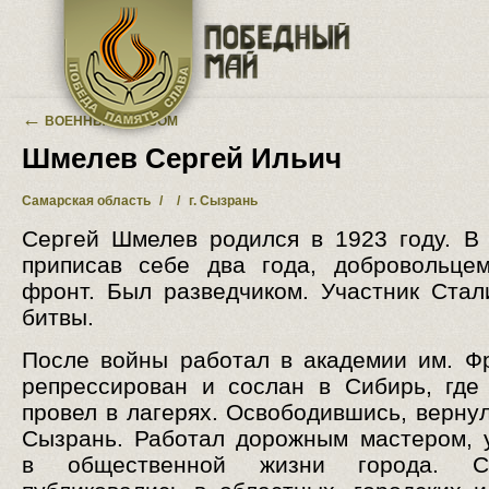
Перейти к основному содержанию
←
ВОЕННЫЙ АЛЬБОМ
Шмелев Сергей Ильич
Самарская область
/
/
г. Сызрань
Сергей Шмелев родился в 1923 году. В 
приписав себе два года, добровольце
фронт. Был разведчиком. Участник Стал
битвы.
После войны работал в академии им. Ф
репрессирован и сослан в Сибирь, где
провел в лагерях. Освободившись, вернул
Сызрань. Работал дорожным мастером, 
в общественной жизни города. С