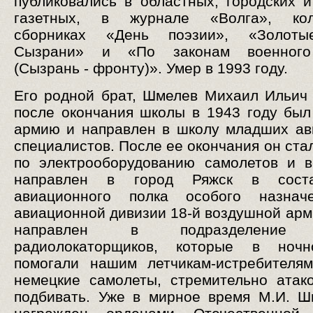
публиковались в областных, городских 
газетных, в журнале «Волга», кол
сборниках «День поэзии», «Золот
Сызрани» и «По законам военного
(Сызрань - фронту)». Умер в 1993 году.
Его родной брат, Шмелев Михаил Ильич (1
после окончания школы в 1943 году был
армию и направлен в школу младших а
специалистов. После ее окончания он ста
по электрооборудованию самолетов и 
направлен в город Ряжск в соста
авиационного полка особого назнач
авиационной дивизии 18-й воздушной арм
направлен в подразделение 
радиолокаторщиков, которые в ноч
помогали нашим летчикам-истребителя
немецкие самолеты, стремительно атак
подбивать. Уже в мирное время М.И. 