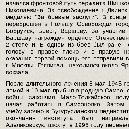
начался фронтовой путь сержанта Шишко
Николаевича. За освобождение г. Двинск
медалью "За боевые заслуги". В конце
переброшен в Польшу. Освобождал горо
Бобруйск, Брест, Варшаву. За участие
Варшаву награжден орденом Отечестве
2 степени. В одном из боев был ранен 
голову, в правое плечо и в правую н
оказания первой помощь его отправили в
г. Москвы. Госпиталь находился около Яр
вокзала.
После длительного лечения 8 мая 1945 г
домой и 10 мая прибыл в родную Самсоно
войны закончил Мало-Толкайское пед
начал работать в Самсоновке. Затем 
учебу заочно в Бугурусланском пединстит
окончания института был направл
Аделяковскую школу, в 1995 году перевел