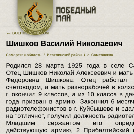
Перейти к основному содержанию
←
ВОЕННЫЙ АЛЬБОМ
Шишков Василий Николаевич
Самарская область
/
Исаклинский район
/
с. Самсоновка
Родился 28 марта 1925 года в селе С
Отец Шишков Николай Алексеевич и мать
Федоровна Шишкова. Отец работал 
счетоводом, а мать разнорабочей в колхо
г. окончил 9 классов, а из 10 класса в д
года призван в армию. Закончил 6-меся
радиотелефонистов в г. Куйбышеве и сда
на "отлично", получил должность радиоте
Младшим сержантом его опред
действующую армию, 2 Прибалтийский 