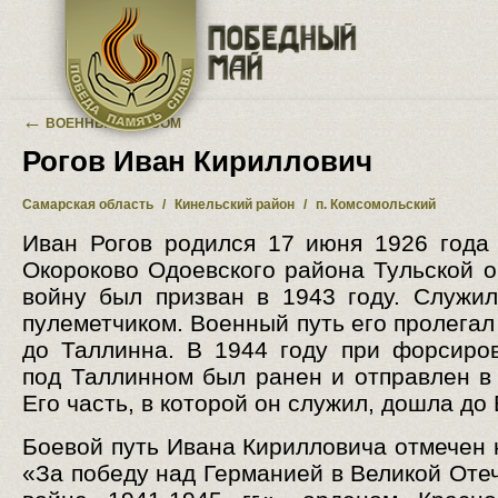
Перейти к основному содержанию
←
ВОЕННЫЙ АЛЬБОМ
Рогов Иван Кириллович
Самарская область
/
Кинельский район
/
п. Комсомольский
Иван Рогов родился 17 июня 1926 года
Окороково Одоевского района Тульской о
войну был призван в 1943 году. Служил
пулеметчиком. Военный путь его пролегал
до Таллинна. В 1944 году при форсиро
под Таллинном был ранен и отправлен в 
Его часть, в которой он служил, дошла до
Боевой путь Ивана Кирилловича отмечен 
«За победу над Германией в Великой Оте