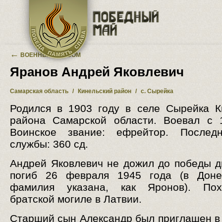
Перейти к основному содержанию
←
ВОЕННЫЙ АЛЬБОМ
Яранов Андрей Яковлевич
Самарская область
/
Кинельский район
/
с. Сырейка
Родился в 1903 году в селе Сырейка К
района Самарской области. Воевал с 
Воинское звание: ефрейтор. Послед
службы: 360 сд.
Андрей Яковлевич не дожил до победы д
погиб 26 февраля 1945 года (в Доне
фамилия указана, как Яронов). По
братской могиле в Латвии.
Старший сын Александр был приглашен в