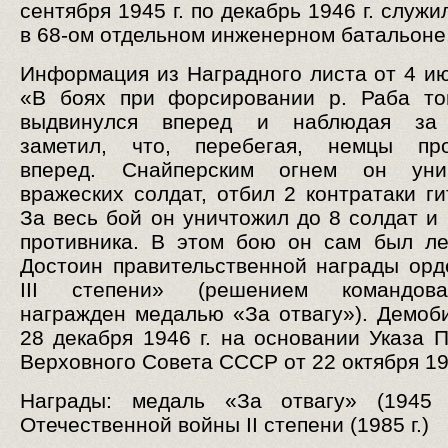
сентября 1945 г. по декабрь 1946 г. слу
в 68-ом отдельном инженерном батальоне
Информация из Наградного листа от 4 июн
«В боях при форсировании р. Раба то
выдвинулся вперед и наблюдая за
заметил, что, перебегая, немцы про
вперед. Снайперским огнем он ун
вражеских солдат, отбил 2 контратаки ги
За весь бой он уничтожил до 8 солдат и
противника. В этом бою он сам был ле
Достоин правительственной награды ор
III степени» (решением командов
награжден медалью «За отвагу»). Демоб
28 декабря 1946 г. на основании Указа 
Верховного Совета СССР от 22 октября 194
Награды: медаль «За отвагу» (1945 г
Отечественной войны II степени (1985 г.)