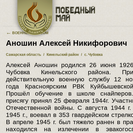
Перейти к основному содержанию
←
ВОЕННЫЙ АЛЬБОМ
Аношин Алексей Никифорович
Самарская область
/
Кинельский район
/
с. Чубовка
Алексей Аношин родился 26 июня 1926
Чубовка Кинельского района. Пр
действительную военную службу 12 но
года Красноярским РВК Куйбышевской
Прошёл обучение в школе снайперов
присягу принял 25 февраля 1944г. Участн
Отечественной войны. С августа 1944 г.
1945 г., воевал в 353 гвардейском стрелк
В апреле 1945 г. был тяжело ранен в пра
находился на излечении в эвакогос