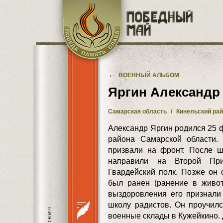
Перейти к основному содержанию
←
ВОЕННЫЙ АЛЬБОМ
Яргин Александр
Самарская область
/
Кинельский ра
Александр Яргин родился 25 ф
района Самарской области. 1
призвали на фронт. После ш
направили на Второй При
Гвардейский полк. Позже он 
был ранен (ранение в живот
———
выздоровления его признали
школу радистов. Он проучил
военные склады в Кужейкино. Д