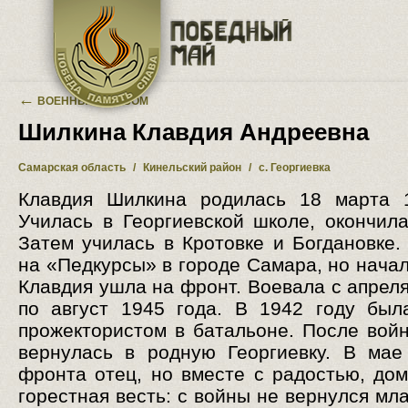
Перейти к основному содержанию
←
ВОЕННЫЙ АЛЬБОМ
Шилкина Клавдия Андреевна
Самарская область
/
Кинельский район
/
с. Георгиевка
Клавдия Шилкина родилась 18 марта 1
Училась в Георгиевской школе, окончила
Затем училась в Кротовке и Богдановке.
на «Педкурсы» в городе Самара, но начал
Клавдия ушла на фронт. Воевала с апреля
по август 1945 года. В 1942 году бы
прожектористом в батальоне. После вой
вернулась в родную Георгиевку. В ма
фронта отец, но вместе с радостью, до
горестная весть: с войны не вернулся мл