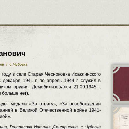
анович
йон
/
с. Чубовка
году в селе Старая Чесноковка Исаклинского
 декабря 1941 г. по апрель 1944 г. служил в
иком орудия. Демобилизовался 21.09.1945 г.
 больше нет).
зды, медали «За отвагу», «За освобождении
анией в Великой Отечественной войне 1941-
нией».
ца, Генералова Наталья Дмитриевна, с. Чубовка