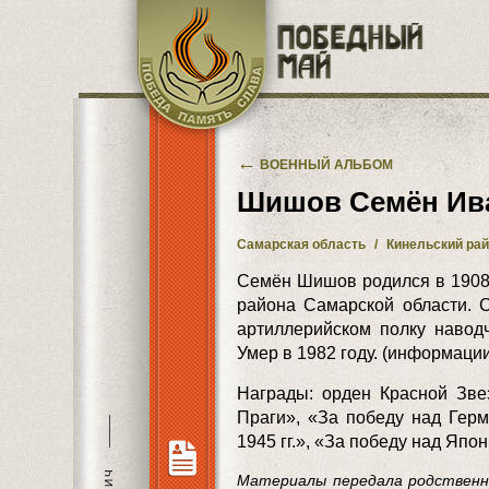
Перейти к основному содержанию
←
ВОЕННЫЙ АЛЬБОМ
Шишов Семён Ив
Самарская область
/
Кинельский ра
Семён Шишов родился в 1908 
района Самарской области. С
артиллерийском полку наводч
Умер в 1982 году. (информации
Награды: орден Красной Зве
Праги», «За победу над Герм
———
1945 гг.», «За победу над Япо
Материалы передала родственни