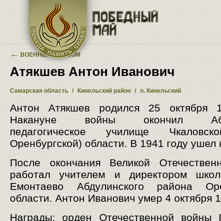
Перейти к основному содержанию
←
ВОЕННЫЙ АЛЬБОМ
Атякшев Антон Иванович
Самарская область
/
Кинельский район
/
п. Кинельский
Антон Атякшев родился 25 октября 1
Накануне войны окончил Абду
педагогическое училище Чкаловск
Оренбургской) области. В 1941 году ушел 
После окончания Великой Отечествен
работал учителем и директором шко
Емонтаево Абдулинского района Оре
области. Антон Иванович умер 4 октября 1
Награды: орден Отечественной войны I