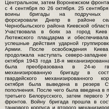
Центральном, затем Воронежском фронта
с 4 сентября по 26 октября. 25 сентября
воины бригады на подручных с
форсировали Днепр в районе се
Чернобыльского района Киевской област
Участвовала в боях за город Киев
Лютежского плацдарма и обеспечивала
успешные действия ударной группиров
Армии. После освобождения Киева
продолжала наступать северо-западнее
октября 1943 года 18-я механизированн
была преобразована в 24-ю гва
механизированную бригаду в сост
гвардейского механизированного ко
октября была выведена в резерв С
пополнения. После чего была введена в 
третьего Белорусского, затем первого У
фронтов. Войну бригада прошла в сос
танкового корпуса и второго механизиров