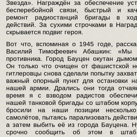
Звезда». Награждён за обеспечение ус
бесперебойной связи, быстрый и кач
ремонт радиостанций бригады в хо
действий. За сухими строчками в Награ
скрывается подвиг героя.
Вот что, вспоминая о 1945 годе, расск
Василий Тимофеевич Абашкин: «Мы
противника. Город Бауцен окутан дымо
Он только что очищен от фашистской н
гитлеровцы снова сделали попытку захват
важный опорный пункт для остановки н
нашей армии. Дрались они тогда отчая
время я с взводом радистов обеспечи
нашей танковой бригады со штабом корп
бросили на наши позиции несколько
самолётов, пытаясь парализовать действи
а затем выбить её из города Бауцена. 
срочно сообщить об этом в штаб 