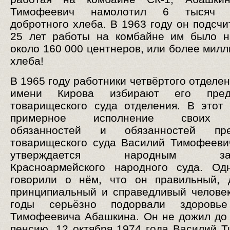
Тимофеевич намолотил 6 тысяч ц
добротного хлеба. В 1963 году он подсчи
25 лет работы на комбайне им было н
около 160 000 центнеров, или более милл
хлеба!
В 1965 году работники четвёртого отделе
имени Кирова избирают его предс
товарищеского суда отделения. В этот
примерное исполнение своих 
обязанностей и обязанностей пре
товарищеского суда Василий Тимофеев
утверждается народным засе
Красноармейского народного суда. Од
говорили о нём, что он правильный, 
принципиальный и справедливый челове
годы серьёзно подорвали здоровь
Тимофеевича Абашкина. Он не дожил до
пенсию. 12 октября 1974 года Василий 