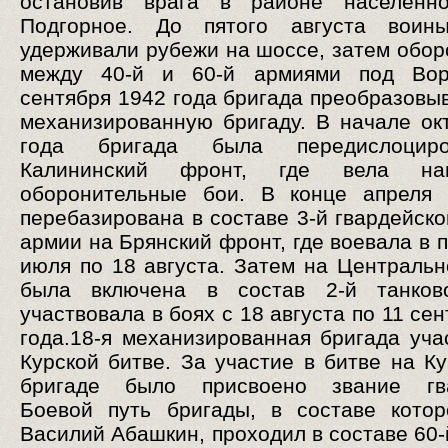
остановив врага в районе населённо
Подгорное. До пятого августа воин
удерживали рубежи на шоссе, затем обор
между 40-й и 60-й армиями под Вор
сентября 1942 года бригада преобразовыв
механизированную бригаду. В начале ок
года бригада была передислоцир
Калининский фронт, где вела нап
оборонительные бои. В конце апреля 
перебазирована в составе 3-й гвардейско
армии на Брянский фронт, где воевала в 
июля по 18 августа. Затем на Централь
была включена в состав 2-й танков
участвовала в боях с 18 августа по 11 се
года.18-я механизированная бригада уча
Курской битве. За участие в битве на Ку
бригаде было присвоено звание гва
Боевой путь бригады, в составе кото
Василий Абашкин, проходил в составе 60-