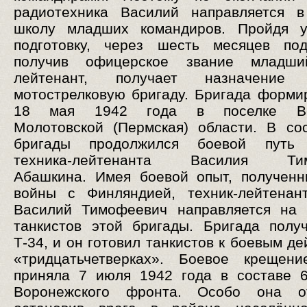
радиотехника Василий направляется в
школу младших командиров. Пройдя у
подготовку, через шесть месяцев под
получив офицерское звание младши
лейтенант, получает назначени
мотострелковую бригаду. Бригада форми
18 мая 1942 года в поселке Ве
Молотовской (Пермская) области. В со
бригады продолжился боевой путь
техника-лейтенанта Василия Тим
Абашкина. Имея боевой опыт, получен
войны с Финляндией, техник-лейтенан
Василий Тимофеевич направляется на 
танкистов этой бригады. Бригада полу
Т-34, и он готовил танкистов к боевым д
«тридцатьчетверках». Боевое крещени
приняла 7 июля 1942 года в составе 
Воронежского фронта. Особо она от