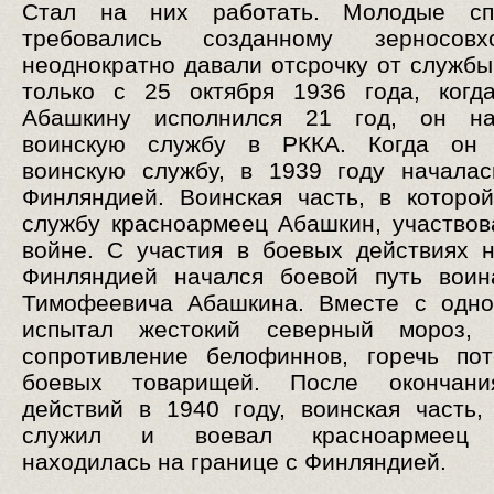
Стал на них работать. Молодые сп
требовались созданному зерносов
неоднократно давали отсрочку от службы
только с 25 октября 1936 года, когд
Абашкину исполнился 21 год, он н
воинскую службу в РККА. Когда он 
воинскую службу, в 1939 году начала
Финляндией. Воинская часть, в которо
службу красноармеец Абашкин, участвов
войне. С участия в боевых действиях 
Финляндией начался боевой путь воин
Тимофеевича Абашкина. Вместе с одно
испытал жестокий северный мороз, 
сопротивление белофиннов, горечь по
боевых товарищей. После окончан
действий в 1940 году, воинская часть,
служил и воевал красноармеец 
находилась на границе с Финляндией.