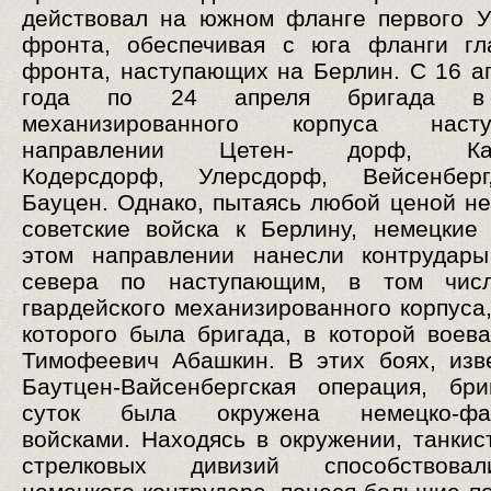
действовал на южном фланге первого У
фронта, обеспечивая с юга фланги гл
фронта, наступающих на Берлин. С 16 а
года по 24 апреля бригада в
механизированного корпуса нас
направлении Цетен- дорф, Каль
Кодерсдорф, Улерсдорф, Вейсенберг
Бауцен. Однако, пытаясь любой ценой не
советские войска к Берлину, немецкие
этом направлении нанесли контрудар
севера по наступающим, в том чис
гвардейского механизированного корпуса,
которого была бригада, в которой воев
Тимофеевич Абашкин. В этих боях, изв
Баутцен-Вайсенбергская операция, бр
суток была окружена немецко-фаш
войсками. Находясь в окружении, танкис
стрелковых дивизий способствова