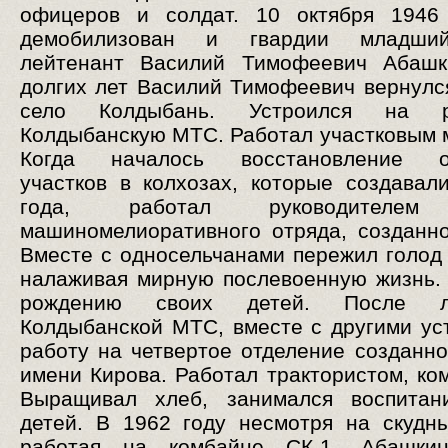
офицеров и солдат. 10 октября 1946
демобилизован и гвардии младший
лейтенант Василий Тимофеевич Абашк
долгих лет Василий Тимофеевич вернулс
село Колдыбань. Устроился на 
Колдыбанскую МТС. Работал участковым 
Когда началось восстановление о
участков в колхозах, которые создавал
года, работал руководителем
машиномелиоративного отряда, созданн
Вместе с односельчанами пережил голод 
налаживая мирную послевоенную жизнь.
рождению своих детей. После ли
Колдыбанской МТС, вместе с другими ус
работу на четвертое отделение созданно
имени Кирова. Работал трактористом, ко
Выращивал хлеб, занимался воспитан
детей. В 1962 году несмотря на скудн
работая на комбайне СК-1, Абашки