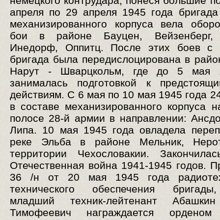
немецкого контрудара, понеся большие по
апреля по 29 апреля 1945 года бригада
механизированного корпуса вела обор
бои в районе Бауцен, Вейзенберг,
Инедорф, Оппитц. После этих боев с 
бригада была передислоцирована в район
Нарут - Шварцкольм, где до 5 мая 
занималась подготовкой к предстоящ
действиям. С 6 мая по 10 мая 1945 года 2
в составе механизированного корпуса н
полосе 28-й армии в направлении: Ансд
Липа. 10 мая 1945 года овладела пере
реке Эльба в районе Мельник, Неро
территории Чехословакии. Закончилас
Отечественная война 1941-1945 годов. 
36 /н от 20 мая 1945 года радиоте
технического обеспечения бригады
младший техник-лейтенант Абашки
Тимофеевич награждается орденом