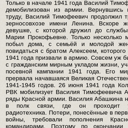
Только в начале 1941 года Василий Тимо
демобилизован из армии. Вернувшись 
труду, Василий Тимофеевич продолжил т
зерносовхозе имени Ленина. Вскоре ж
девушке, с которой дружил до службы
Марии Прокофьевне. Только несколько 
побыл дома, с семьёй и молодой жен
повидаться с братом Алексеем, которого
1941 года призвали в армию. Совсем уж б
с гражданским мирным укладом жизни, уч
посевной кампании 1941 года. Его ми
прервала начавшаяся Великая Отечестве
1941-1945 годов. 26 июня 1941 года Ко
РВК мобилизует Василия Тимофеевича 
ряды Красной армии. Василия Абашкина 
в полк связи, где он проходит 
радиотехника. Потери, понесённые в пер
войны, требовали пополнения Крас
командирами. Поэтому по окончании