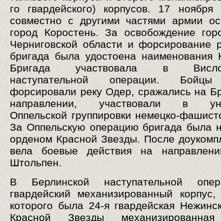
го гвардейского) корпусов. 17 ноября
совместно с другими частями армии о
город Коростень. За освобождение го
Черниговской области и форсирование 
бригада была удостоена наименования 
Бригада участвовала в Висло-
наступательной операции. Бойцы
форсировали реку Одер, сражались на Б
направлении, участвовали в уни
Оппельской группировки немецко-фашистс
За Оппельскую операцию бригада была 
орденом Красной Звезды. После доукомп
вела боевые действия на направлени
Штольпен.
В Берлинской наступательной опе
гвардейский механизированный корпус,
которого была 24-я гвардейская Нежинс
Красной Звезды механизированная