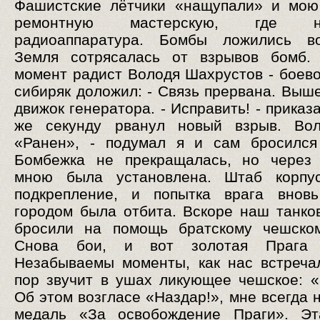
Фашистские лётчики «нащупали» и мою
ремонтную мастерскую, где на
радиоаппаратура. Бомбы ложились во
Земля сотрясалась от взрывов бомб.
момент радист Володя Шахрустов - боево
сибиряк доложил: - Связь прервана. Выше
движок генератора. - Исправить! - приказа
же секунду рванул новый взрыв. Вол
«Ранен», - подумал я и сам бросился
Бомбежка не прекращалась, но через 
мною была установлена. Штаб корпу
подкрепление, и попытка врага вновь
городом была отбита. Вскоре наш танко
бросили на помощь братскому чешском
Снова бои, и вот золотая Прага 
Незабываемы моменты, как нас встреча
пор звучит в ушах ликующее чешское: «Н
Об этом возгласе «Наздар!», мне всегда 
медаль «За освобождение Праги». Эт