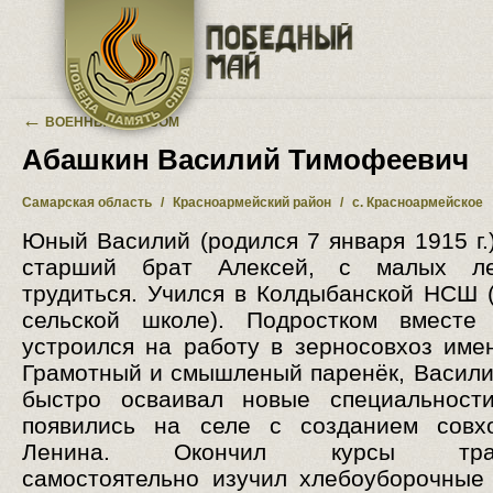
Перейти к основному содержанию
←
ВОЕННЫЙ АЛЬБОМ
Абашкин Василий Тимофеевич
Самарская область
/
Красноармейский район
/
с. Красноармейское
Юный Василий (родился 7 января 1915 г.)
старший брат Алексей, с малых л
трудиться. Учился в Колдыбанской НСШ 
сельской школе). Подростком вместе
устроился на работу в зерносовхоз име
Грамотный и смышленый паренёк, Васил
быстро осваивал новые специальности
появились на селе с созданием совх
Ленина. Окончил курсы тракт
самостоятельно изучил хлебоуборочные