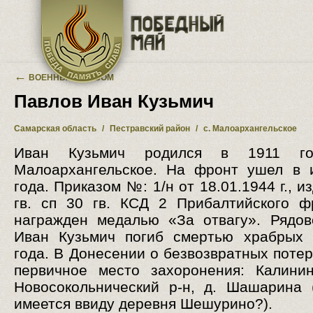
Перейти к основному содержанию
←
ВОЕННЫЙ АЛЬБОМ
Павлов Иван Кузьмич
Самарская область
/
Пестравский район
/
с. Малоархангельское
Иван Кузьмич родился в 1911 г
Малоархангельское. На фронт ушел в 
года. Приказом №: 1/н от 18.01.1944 г., 
гв. сп 30 гв. КСД 2 Прибалтийского 
награжден медалью «За отвагу». Рядо
Иван Кузьмич погиб смертью храбрых 
года. В Донесении о безвозвратных потер
первичное место захоронения: Калинин
Новосокольнический р-н, д. Шашарина 
имеется ввиду деревня Шешурино?).