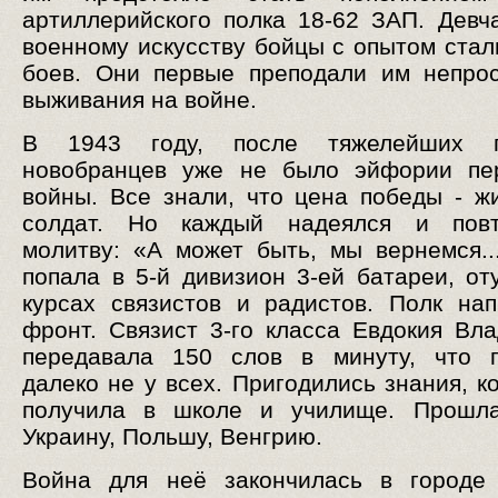
артиллерийского полка 18-62 ЗАП. Девч
военному искусству бойцы с опытом стал
боев. Они первые преподали им непро
выживания на войне.
В 1943 году, после тяжелейших п
новобранцев уже не было эйфории пе
войны. Все знали, что цена победы - ж
солдат. Но каждый надеялся и повт
молитву: «А может быть, мы вернемся..
попала в 5-й дивизион 3-ей батареи, от
курсах связистов и радистов. Полк на
фронт. Связист 3-го класса Евдокия Вл
передавала 150 слов в минуту, что п
далеко не у всех. Пригодились знания, к
получила в школе и училище. Прошл
Украину, Польшу, Венгрию.
Война для неё закончилась в городе 