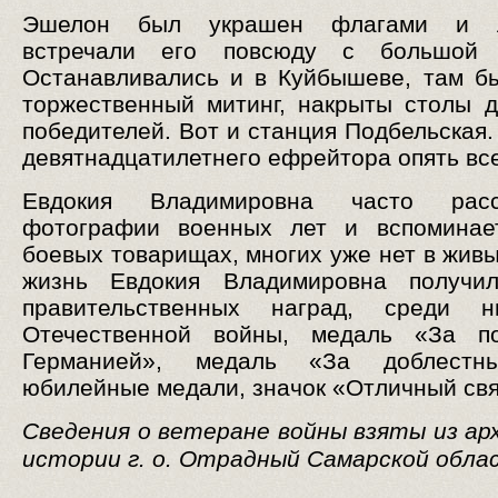
Эшелон был украшен флагами и ло
встречали его повсюду с большой 
Останавливались и в Куйбышеве, там б
торжественный митинг, накрыты столы д
победителей. Вот и станция Подбельская.
девятнадцатилетнего ефрейтора опять вс
Евдокия Владимировна часто расс
фотографии военных лет и вспоминае
боевых товарищах, многих уже нет в живы
жизнь Евдокия Владимировна получи
правительственных наград, среди 
Отечественной войны, медаль «За п
Германией», медаль «За доблестн
юбилейные медали, значок «Отличный свя
Сведения о ветеране войны взяты из ар
истории г. о. Отрадный Самарской обла