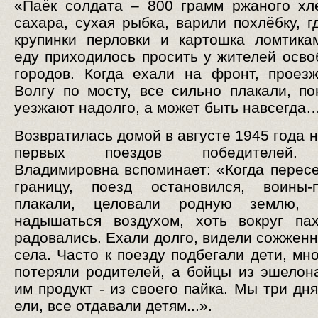
«Паёк солдата – 800 грамм ржаного хл
сахара, сухая рыбка, варили похлёбку, г
крупинки перловки и картошка ломтика
еду приходилось просить у жителей осв
городов. Когда ехали на фронт, проез
Волгу по мосту, все сильно плакали, по
уезжают надолго, а может быть навсегда
Возвратилась домой в августе 1945 года 
первых поездов победителей.
Владимировна вспоминает: «Когда перес
границу, поезд остановился, воины-п
плакали, целовали родную землю,
надышаться воздухом, хоть вокруг па
радовались. Ехали долго, видели сожженн
села. Часто к поезду подбегали дети, мн
потеряли родителей, а бойцы из эшелон
им продукт - из своего пайка. Мы три дн
ели, все отдавали детям...».