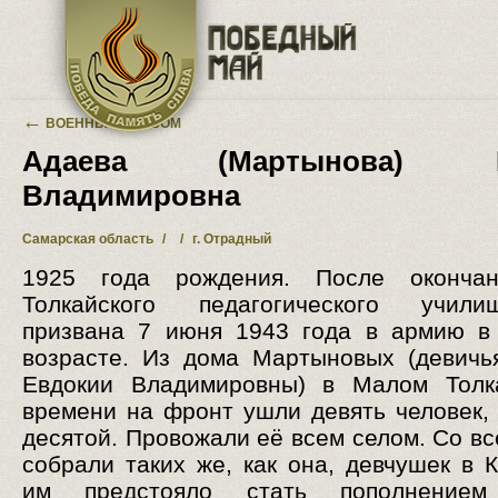
Перейти к основному содержанию
←
ВОЕННЫЙ АЛЬБОМ
Адаева (Мартынова) Е
Владимировна
Самарская область
/
/
г. Отрадный
1925 года рождения. После оконча
Толкайского педагогического учи
призвана 7 июня 1943 года в армию в
возрасте. Из дома Мартыновых (девич
Евдокии Владимировны) в Малом Толк
времени на фронт ушли девять человек,
десятой. Провожали её всем селом. Со вс
собрали таких же, как она, девчушек в 
им предстояло стать пополнением