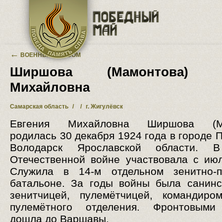
Перейти к основному содержанию
←
ВОЕННЫЙ АЛЬБОМ
Ширшова (Мамонтова) Е
Михайловна
Самарская область
/
/
г. Жигулёвск
Евгения Михайловна Ширшова (Ма
родилась 30 декабря 1924 года в городе 
Володарск Ярославской области. 
Отечественной войне участвовала с июл
Служила в 14-м отдельном зенитно-п
батальоне. За годы войны была санинс
зенитчицей, пулемётчицей, командиро
пулемётного отделения. Фронтовыми
дошла до Варшавы.