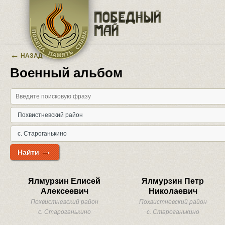
Перейти к основному содержанию
←
НАЗАД
Военный альбом
→
Найти
Ялмурзин Елисей
Ялмурзин Петр
Алексеевич
Николаевич
Похвистневский район
Похвистневский район
с. Староганькино
с. Староганькино