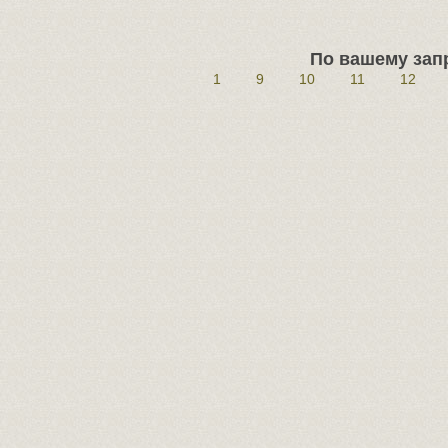
По вашему запр
1
9
10
11
12