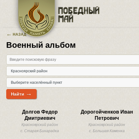
Перейти к основному содержанию
←
НАЗАД
Военный альбом
→
Найти
Долгов Федор
Дорогойченков Иван
Дмитриевич
Петрович
Красноярский район
Красноярский район
с. Старая Бинарадка
с. Большая Каменка