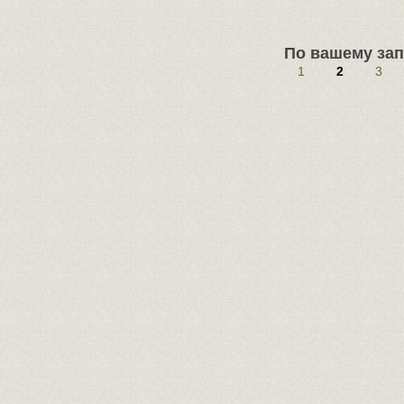
По вашему зап
1
2
3