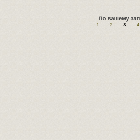
По вашему зап
1
2
3
4