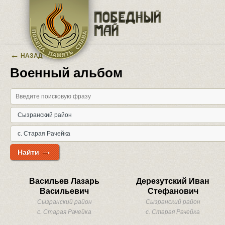
Перейти к основному содержанию
←
НАЗАД
Военный альбом
→
Найти
Васильев Лазарь
Дерезутский Иван
Васильевич
Стефанович
Сызранский район
Сызранский район
с. Старая Рачейка
с. Старая Рачейка