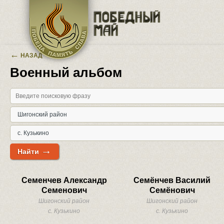
Перейти к основному содержанию
←
НАЗАД
Военный альбом
→
Найти
Семенчев Александр
Семёнчев Василий
Семенович
Семёнович
Шигонский район
Шигонский район
с. Кузькино
с. Кузькино