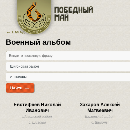
Перейти к основному содержанию
←
НАЗАД
Военный альбом
→
Найти
Евстифеев Николай
Захаров Алексей
Иванович
Матвеевич
Шигонский район
Шигонский район
с. Шигоны
с. Шигоны