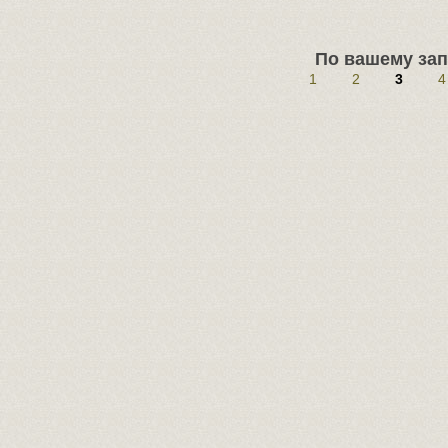
По вашему зап
1
2
3
4