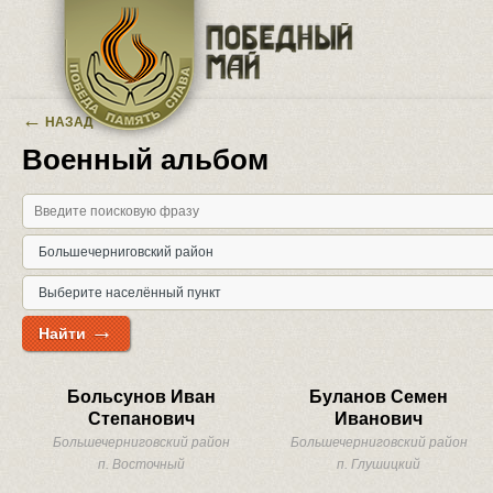
Перейти к основному содержанию
←
НАЗАД
Военный альбом
→
Найти
Больсунов Иван
Буланов Семен
Степанович
Иванович
Большечерниговский район
Большечерниговский район
п. Восточный
п. Глушицкий