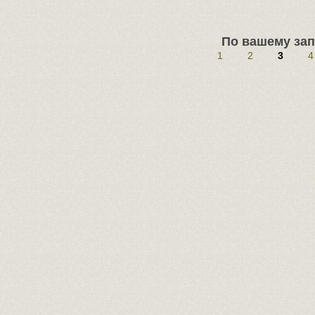
По вашему зап
1
2
3
4