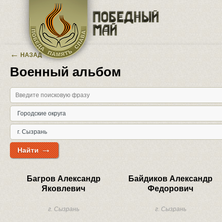
Перейти к основному содержанию
←
НАЗАД
Военный альбом
→
Найти
Багров Александр
Байдиков Александр
Яковлевич
Федорович
г. Сызрань
г. Сызрань