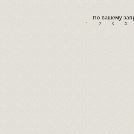
По вашему запр
1
2
3
4