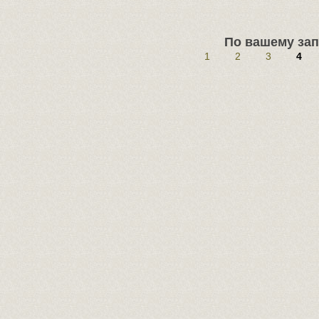
По вашему зап
1
2
3
4