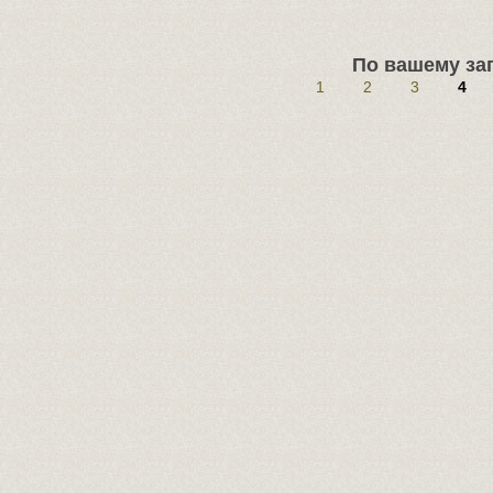
По вашему зап
1
2
3
4