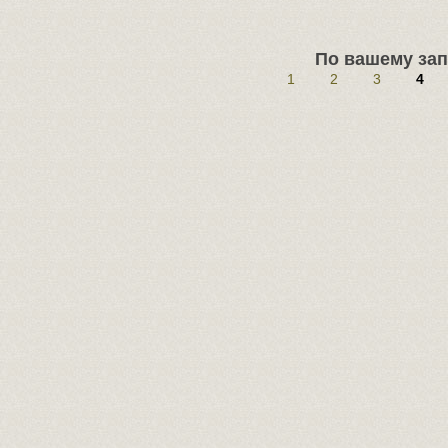
По вашему зап
1
2
3
4