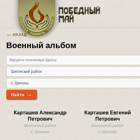
Перейти к основному содержанию
←
НАЗАД
Военный альбом
→
Найти
Карташев Александр
Карташев Евгений
Петрович
Петрович
Шигонский район
Шигонский район
с. Шигоны
с. Шигоны